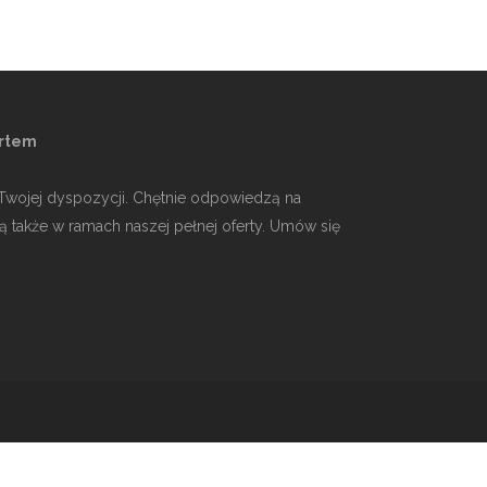
ertem
o Twojej dyspozycji. Chętnie odpowiedzą na
ą także w ramach naszej pełnej oferty. Umów się