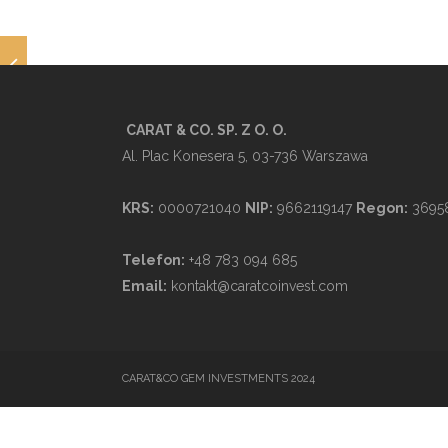
CARAT & CO. SP. Z O. O.
Al. Plac Konesera 5, 03-736 Warszawa
KRS:
0000721040
NIP:
9662119147
Regon:
3695
Telefon:
+48 783 094 685
Email:
kontakt@caratcoinvest.com
CARAT&CO GEM INVESTMENTS 2024