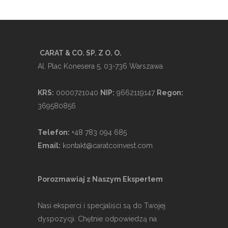
CARAT & CO. SP. Z O. O.
Al. Plac Konesera 5, 03-736 Warszawa
KRS:
0000721040
NIP:
9662119147
Regon:
369580856
Telefon:
+48 783 094 685
Email:
kontakt@caratcoinvest.com
Porozmawiaj z Naszym Ekspertem
Nasi eksperci i specjaliści są do Twojej
dyspozycji. Chętnie odpowiedzą na