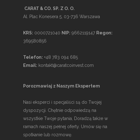
CARAT & CO. SP. Z O. O.
Al. Plac Konesera 5, 03-736 Warszawa
KRS:
0000721040
NIP:
9662119147
Regon:
369580856
Telefon:
+48 783 094 685
Email:
kontakt@caratcoinvest.com
Porozmawiaj z Naszym Ekspertem
Nasi eksperci i specjaliści są do Twojej
dyspozycji. Chętnie odpowiedzą na
wszystkie Twoje pytania, Doradzą także w
ramach naszej pełnej oferty. Umów się na
spotkanie lub rozmowę.